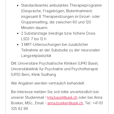
Standardisiertes ambulantes Therapieprogramm
(Gespräche, Fragebögen, Blutentnahmen):
insgesamt 8 Therapiesitzungen im Einzel- oder
Gruppensetting, die zwischen 60 und 120
Minuten dauern.
2 Substanztage (niedrige bzw. höhere Dosis
LSD): 7 bis 12 h
3 MRT-Untersuchungen bei zusätzlicher
Teilnahme an der Substudie zu der neuronalen
Langzeitplastizität
Ort:
Universitäre Psychiatrische Kliniken (UPK) Basel,
Universitätsklinik für Psychiatrie und Psychotherapie
(UPD) Bern, Klinik Südhang
Alle Angaben werden vertraulich behandelt.
Bei Interesse melden Sie sich bitte unverbindlich bei
unserer Studienmail
lyta.basel@upk.ch
oder bei Anna
Boeker, MSc., Email:
anna.boeker@upk.ch
, Tel.: +41 61
325 82 99